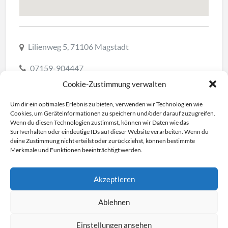
Lilienweg 5, 71106 Magstadt
07159-904447
Cookie-Zustimmung verwalten
Website besuchen
Um dir ein optimales Erlebnis zu bieten, verwenden wir Technologien wie
info@leo-hausverwaltung.de
Cookies, um Geräteinformationen zu speichern und/oder darauf zuzugreifen.
Wenn du diesen Technologien zustimmst, können wir Daten wie das
Surfverhalten oder eindeutige IDs auf dieser Website verarbeiten. Wenn du
Route zeigen
deine Zustimmung nicht erteilst oder zurückziehst, können bestimmte
Merkmale und Funktionen beeinträchtigt werden.
Akzeptieren
Ablehnen
Einstellungen ansehen
Impressum
Datenschutz
| © 2023 BDS Magstadt | All rights